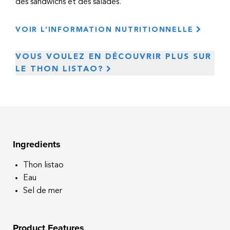
des sandwichs et des salades.
VOIR L’INFORMATION NUTRITIONNELLE
VOUS VOULEZ EN DÉCOUVRIR PLUS SUR
LE THON LISTAO?
Le thon listao est l’une des plus petites espèces
de thon avec un poids moyen de 3 kg. Il se
distingue par la présence de quatre à sept lignes
Ingredients
longitudinales sombres sur le ventre, ses flancs
argentés et ses nageoires courtes.
Thon listao
Eau
Il est pêché à la senne coulissante dans les océans
Sel de mer
Pacifique et Indien.
Notre thon listao est pêché sans l’utilisation de
Product Features
dispositifs de concentration de poisson, ce qui