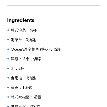
Ingredients
韩式泡菜
：⅓杯
泡菜汁
：3汤匙
Ocean’s
淡金枪鱼 (块状)
：½罐
洋葱
：½个，切碎
水
：3杯
食用油
：1汤匙
蒜蓉
：1汤匙
韩式辣椒酱
：适量