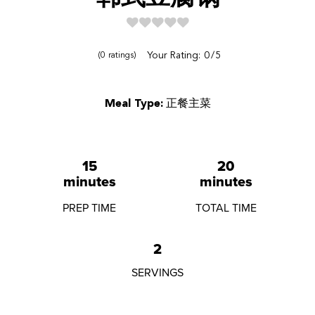
Reviews
Your Rating:
0
5
0
ratings
Meal Type:
正餐主菜
15
20
minutes
minutes
PREP TIME
TOTAL TIME
2
SERVINGS