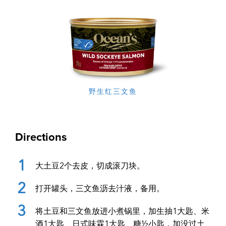
野生红三文鱼
Directions
大土豆
2
个去皮，切成滚刀块。
打开罐头，三文鱼沥去汁液，备用。
将土豆和三文鱼放进小煮锅里，加生抽1大匙、米
酒
1
大匙、日式味霖1大匙、糖
½
小匙，加没过土