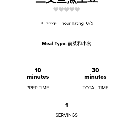
Reviews
Your Rating:
0
5
0
ratings
Meal Type:
前菜和小食
10
30
minutes
minutes
PREP TIME
TOTAL TIME
1
SERVINGS