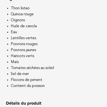
argentés et ses nageoires courtes.
Thon listao
Quinoa rouge
Il est pêché à la senne coulissante dans les océans
Oignons
Pacifique et Indien.
Huile de canola
Notre thon listao est pêché sans l’utilisation de
Eau
dispositifs de concentration de poisson, ce qui
Lentilles vertes
réduit considérablement le risque d’attraper
Poivrons rouges
d’autres espèces de poissons et de vie marine.
Poivrons jaunes
Haricots verts
Maïs
Tomates séchées au soleil
Sel de mer
Flocons de piment
Contient du poisson
Détails du produit