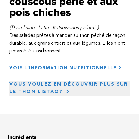
couscous perlé et aux
pois chiches
(Thon listao– Latin: Katsuwonus pelamis)
Des salades prêtes à manger au thon pêché de façon
durable, aux grains entiers et aux légumes. Elles n’ont
jamais été aussi bonnes!
VOIR L’INFORMATION NUTRITIONNELLE
VOUS VOULEZ EN DÉCOUVRIR PLUS SUR
LE THON LISTAO?
Le thon listao est l’une des plus petites espèces
de thon avec un poids moyen de 3 kg. Il se
distingue par la présence de quatre à sept lignes
Ingrédients
longitudinales sombres sur le ventre, ses flancs