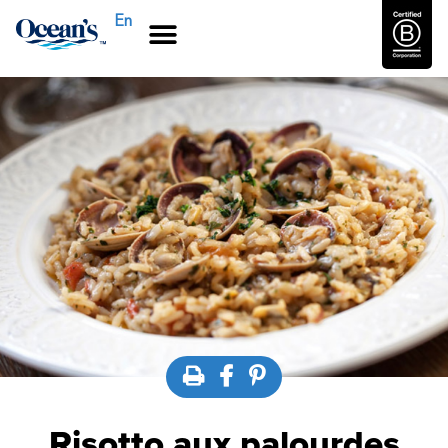
En
Risotto aux palourdes